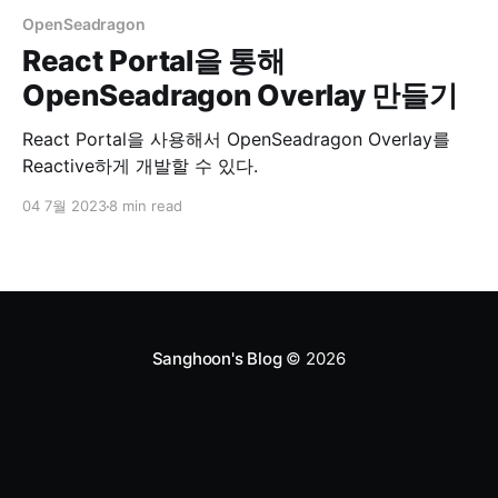
OpenSeadragon
React Portal을 통해
OpenSeadragon Overlay 만들기
React Portal을 사용해서 OpenSeadragon Overlay를
Reactive하게 개발할 수 있다.
04 7월 2023
8 min read
Sanghoon's Blog
© 2026