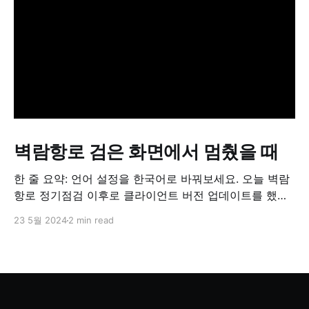
벽람항로 검은 화면에서 멈췄을 때
한 줄 요약: 언어 설정을 한국어로 바꿔보세요. 오늘 벽람
항로 정기점검 이후로 클라이언트 버전 업데이트를 했는
데, 그 다음부터 위 사진과 같이 검은 화면에서 멈춰있는
23 5월 2024
2 min read
현상이 발생했다. 더 구체적으로는, 1. YongShi, Manjuu,
XD Global 로고가 약 1-2초간 보였다가 사라진다. 2. 그
이후 아무런 응답이 없이 먹통이 된다... 벽람항로 디버그
모드를 확인해보니, NotSupportedException: